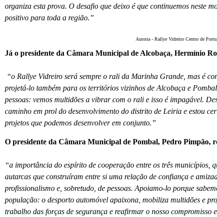
organiza esta prova. O desafio que deixo é que continuemos neste mod
positivo para toda a região.”
Autoria - Rallye Vidreiro Centro de Portu
Já o
presidente da Câmara Municipal de Alcobaça, Hermínio Rod
“o Rallye Vidreiro será sempre o rali da Marinha Grande, mas é c
projetá-lo também para os territórios vizinhos de Alcobaça e Pombal.
pessoas: vemos multidões a vibrar com o rali e isso é impagável. De
caminho em prol do desenvolvimento do distrito de Leiria e estou ce
projetos que podemos desenvolver em conjunto.”
O presidente da Câmara Municipal de Pombal, Pedro Pimpão, r
“a importância do espírito de cooperação entre os três municípios, 
autarcas que construíram entre si uma relação de confiança e amizade
profissionalismo e, sobretudo, de pessoas. Apoiamo-lo porque sabem
população: o desporto automóvel apaixona, mobiliza multidões e proj
trabalho das forças de segurança e reafirmar o nosso compromisso e