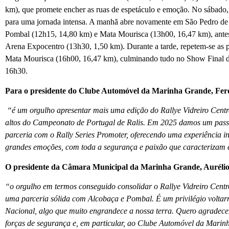
km), que promete encher as ruas de espetáculo e emoção. No sábado,
para uma jornada intensa. A manhã abre novamente em São Pedro de
Pombal (12h15, 14,80 km) e Mata Mourisca (13h00, 16,47 km), antes
Arena Expocentro (13h30, 1,50 km). Durante a tarde, repetem-se as
Mata Mourisca (16h00, 16,47 km), culminando tudo no Show Final d
16h30.
Para o presidente do Clube Automóvel da Marinha Grande, Fer
“é um orgulho apresentar mais uma edição do Rallye Vidreiro Cent
altos do Campeonato de Portugal de Ralis. Em 2025 damos um pass
parceria com o Rally Series Promoter, oferecendo uma experiência i
grandes emoções, com toda a segurança e paixão que caracterizam e
O presidente da Câmara Municipal da Marinha Grande, Aurélio 
“o orgulho em termos conseguido consolidar o Rallye Vidreiro Centr
uma parceria sólida com Alcobaça e Pombal. É um privilégio volta
Nacional, algo que muito engrandece a nossa terra. Quero agradecer a
forças de segurança e, em particular, ao Clube Automóvel da Mari